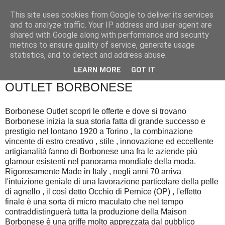
This site uses cookies from Google to deliver its services
and to analyze traffic. Your IP address and user-agent are
shared with Google along with performance and security
metrics to ensure quality of service, generate usage
statistics, and to detect and address abuse.
▼
LEARN MORE
GOT IT
OUTLET BORBONESE
Borbonese Outlet scopri le offerte e dove si trovano
Borbonese inizia la sua storia fatta di grande successo e
prestigio nel lontano 1920 a Torino , la combinazione
vincente di estro creativo , stile , innovazione ed eccellente
artigianalità fanno di Borbonese una fra le aziende più
glamour esistenti nel panorama mondiale della moda.
Rigorosamente Made in Italy , negli anni 70 arriva
l'intuizione geniale di una lavorazione particolare della pelle
di agnello , il così detto Occhio di Pernice (OP) , l'effetto
finale è una sorta di micro maculato che nel tempo
contraddistinguerà tutta la produzione della Maison
Borbonese è una griffe molto apprezzata dal pubblico