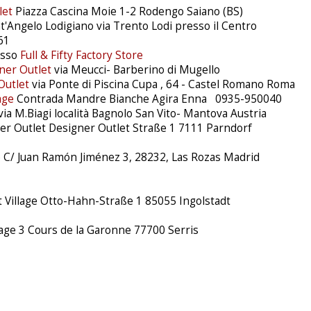
let
Piazza Cascina Moie 1-2 Rodengo Saiano (BS)
'Angelo Lodigiano via Trento Lodi presso il Centro
61
esso
Full & Fifty Factory Store
ner Outlet
via Meucci- Barberino di Mugello
Outlet
via Ponte di Piscina Cupa , 64 - Castel Romano Roma
lage
Contrada Mandre Bianche Agira Enna 0935-950040
via M.Biagi località Bagnolo San Vito- Mantova Austria
er Outlet Designer Outlet Straße 1 7111 Parndorf
e C/ Juan Ramón Jiménez 3, 28232, Las Rozas Madrid
t Village Otto-Hahn-Straße 1 85055 Ingolstadt
llage 3 Cours de la Garonne 77700 Serris