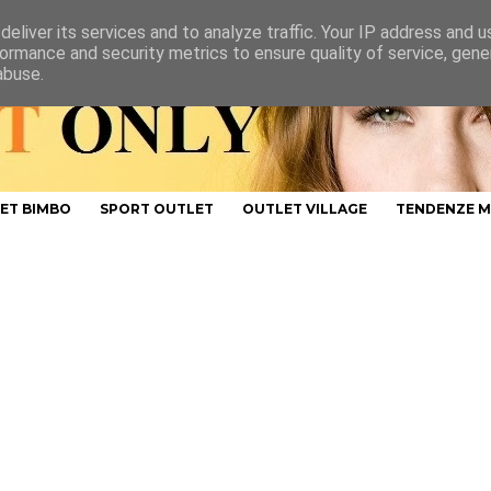
eliver its services and to analyze traffic. Your IP address and 
ormance and security metrics to ensure quality of service, gen
abuse.
ET BIMBO
SPORT OUTLET
OUTLET VILLAGE
TENDENZE 