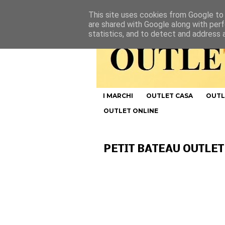
This site uses cookies from Google to d
are shared with Google along with perf
statistics, and to detect and address 
I MARCHI
OUTLET CASA
OUTL
OUTLET ONLINE
PETIT BATEAU OUTLET