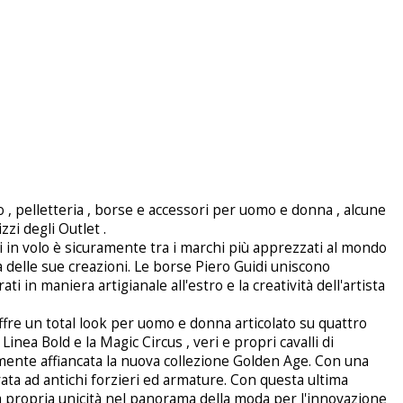
, pelletteria , borse e accessori per uomo e donna , alcune
izzi degli Outlet .
ti in volo è sicuramente tra i marchi più apprezzati al mondo
lità delle sue creazioni. Le borse Piero Guidi uniscono
ti in maniera artigianale all'estro e la creatività dell'artista
ffre un total look per uomo e donna articolato su quattro
 Linea Bold e la Magic Circus , veri e propri cavalli di
emente affiancata la nuova collezione Golden Age. Con una
rata ad antichi forzieri ed armature. Con questa ultima
la propria unicità nel panorama della moda per l'innovazione