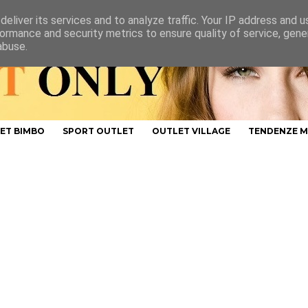
eliver its services and to analyze traffic. Your IP address and 
ormance and security metrics to ensure quality of service, gen
abuse.
ET BIMBO
SPORT OUTLET
OUTLET VILLAGE
TENDENZE 