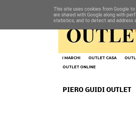
This site uses cookies from Google to d
are shared with Google along with perf
statistics, and to detect and address 
I MARCHI
OUTLET CASA
OUTL
OUTLET ONLINE
PIERO GUIDI OUTLET