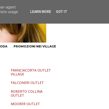
user-agent
erate usage
LEARN MORE
GOT IT
MODA
PROMOZIONI NEI VILLAGE
FRANCIACORTA OUTLET
VILLAGE
FALCONERI OUTLET
ROBERTO COLLINA
OUTLET
MOORER OUTLET