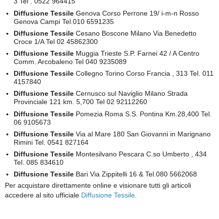
3 Tel . 0522 964415
Diffusione Tessile
Genova Corso Perrone 19/ i-m-n Rosso
Genova Campi Tel.010 6591235
Diffusione Tessile
Cesano Boscone Milano Via Benedetto
Croce 1/A Tel 02 45862300
Diffusione Tessile
Muggia Trieste S.P. Farnei 42 / A Centro
Comm. Arcobaleno Tel 040 9235089
Diffusione Tessile
Collegno Torino Corso Francia , 313 Tel. 011
4157840
Diffusione Tessile
Cernusco sul Naviglio Milano Strada
Provinciale 121 km. 5,700 Tel 02 92112260
Diffusione Tessile
Pomezia Roma S.S. Pontina Km.28,400 Tel.
06 9105673
Diffusione Tessile
Via al Mare 180 San Giovanni in Marignano
Rimini Tel. 0541 827164
Diffusione Tessile
Montesilvano Pescara C.so Umberto , 434
Tel. 085 834610
Diffusione Tessile
Bari Via Zippitelli 16 & Tel.080 5662068
Per acquistare direttamente online e visionare tutti gli articoli
accedere al sito ufficiale
Diffusione Tessile
.