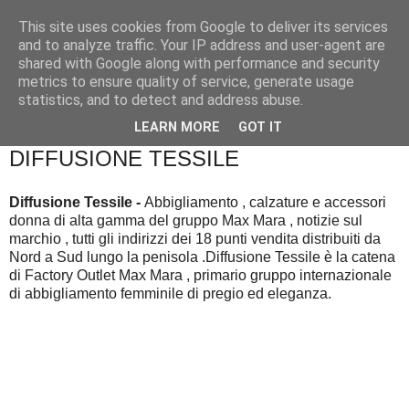
This site uses cookies from Google to deliver its services
and to analyze traffic. Your IP address and user-agent are
shared with Google along with performance and security
metrics to ensure quality of service, generate usage
statistics, and to detect and address abuse.
▼
LEARN MORE
GOT IT
DIFFUSIONE TESSILE
Diffusione Tessile -
Abbigliamento , calzature e accessori
donna di alta gamma del gruppo Max Mara , notizie sul
marchio , tutti gli indirizzi dei 18 punti vendita distribuiti da
Nord a Sud lungo la penisola .Diffusione Tessile è la catena
di Factory Outlet Max Mara , primario gruppo internazionale
di abbigliamento femminile di pregio ed eleganza.