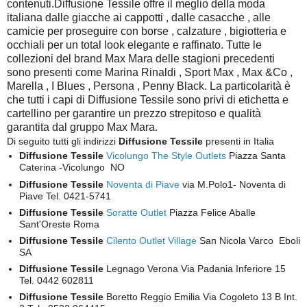
contenuti.Diffusione Tessile offre il meglio della moda
italiana dalle giacche ai cappotti , dalle casacche , alle
camicie per proseguire con borse , calzature , bigiotteria e
occhiali per un total look elegante e raffinato. Tutte le
collezioni del brand Max Mara delle stagioni precedenti
sono presenti come Marina Rinaldi , Sport Max , Max &Co ,
Marella , I Blues , Persona , Penny Black. La particolarità è
che tutti i capi di Diffusione Tessile sono privi di etichetta e
cartellino per garantire un prezzo strepitoso e qualità
garantita dal gruppo Max Mara.
Di seguito tutti gli indirizzi
Diffusione Tessile
presenti in Italia
Diffusione Tessile
Vicolungo The Style Outlets
Piazza Santa
Caterina -Vicolungo NO
Diffusione Tessile
Noventa di Piave
via M.Polo1- Noventa di
Piave Tel. 0421-5741
Diffusione Tessile
Soratte Outlet
Piazza Felice Aballe
Sant'Oreste Roma
Diffusione Tessile
Cilento Outlet Village
San Nicola Varco Eboli
SA
Diffusione Tessile
Legnago Verona Via Padania Inferiore 15
Tel. 0442 602811
Diffusione Tessile
Boretto Reggio Emilia Via Cogoleto 13 B Int.