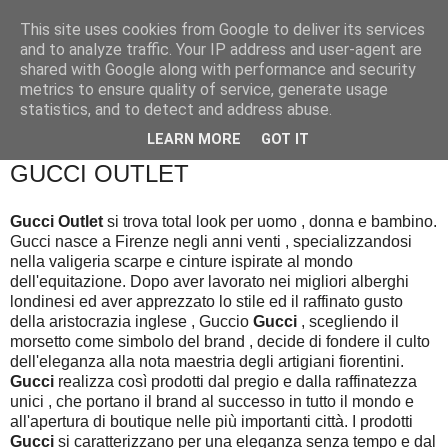
This site uses cookies from Google to deliver its services
and to analyze traffic. Your IP address and user-agent are
shared with Google along with performance and security
metrics to ensure quality of service, generate usage
statistics, and to detect and address abuse.
▼
LEARN MORE
GOT IT
GUCCI OUTLET
Gucci Outlet
si trova total look per uomo , donna e bambino.
Gucci nasce a Firenze negli anni venti , specializzandosi
nella valigeria scarpe e cinture ispirate al mondo
dell'equitazione. Dopo aver lavorato nei migliori alberghi
londinesi ed aver apprezzato lo stile ed il raffinato gusto
della aristocrazia inglese , Guccio
Gucci
, scegliendo il
morsetto come simbolo del brand , decide di fondere il culto
dell'eleganza alla nota maestria degli artigiani fiorentini.
Gucci
realizza così prodotti dal pregio e dalla raffinatezza
unici , che portano il brand al successo in tutto il mondo e
all'apertura di boutique nelle più importanti città. I prodotti
Gucci
si caratterizzano per una eleganza senza tempo e dal