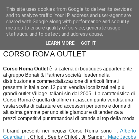
This site uses cookies from Google to deliver its services
and to analyze traffic. Your IP address and user-agent are
shared with Google along with performance and security
metrics to ensure quality of service, generate usage
statistics, and to detect and address abuse.
▼
LEARN MORE
GOT IT
CORSO ROMA OUTLET
Corso Roma Outlet
è la catena di boutiques appartenente
al gruppo Bonati & Partners società leader nella
distribuzione e commercializzazione di articoli firmati
presente in Italia con 12 punti vendita localizzati nei più
grandi outlet Village italiani sin dal 2005 . La caratteristica di
Corso Roma è quella di offrire in ciascun punto vendita una
vasta scelta di calzature ed accessori per uomo e donna di
altissima gamma per uno stile glamour e di tendenza a
prezzi competitivi pur trattandosi di brands al top della moda
.
I brand presenti nei negozi Corso Roma sono :
Alberto
Guardiani
, Chloè , See by Chloè , Jil Sander ,
Marc Jacobs