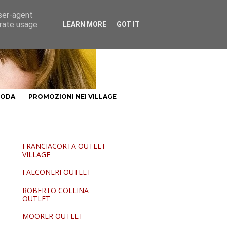
user-agent
erate usage
LEARN MORE
GOT IT
MODA
PROMOZIONI NEI VILLAGE
FRANCIACORTA OUTLET
VILLAGE
FALCONERI OUTLET
ROBERTO COLLINA
OUTLET
MOORER OUTLET