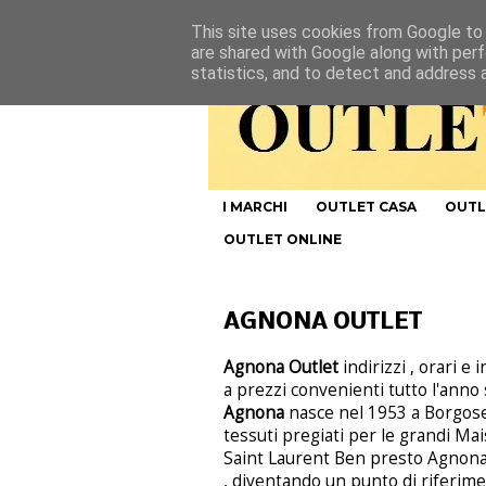
This site uses cookies from Google to d
are shared with Google along with perf
statistics, and to detect and address 
I MARCHI
OUTLET CASA
OUTL
OUTLET ONLINE
AGNONA OUTLET
Agnona Outlet
indirizzi , orari 
a prezzi convenienti tutto l'anno 
Agnona
nasce nel 1953 a Borgoses
tessuti pregiati per le grandi Ma
Saint Laurent Ben presto Agnona
, diventando un punto di riferimen