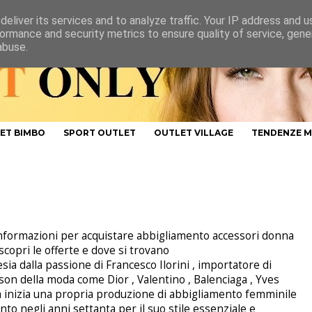
eliver its services and to analyze traffic. Your IP address and 
ormance and security metrics to ensure quality of service, gen
abuse.
ET BIMBO
SPORT OUTLET
OUTLET VILLAGE
TENDENZE 
e informazioni per acquistare abbigliamento accessori donna
scopri le offerte e dove si trovano
ia dalla passione di Francesco Ilorini , importatore di
ison della moda come Dior , Valentino , Balenciaga , Yves
 inizia una propria produzione di abbigliamento femminile
to negli anni settanta per il suo stile essenziale e