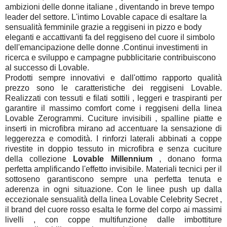
ambizioni delle donne italiane , diventando in breve tempo
leader del settore. L'intimo Lovable capace di esaltare la
sensualità femminile grazie a reggiseni in pizzo e body
eleganti e accattivanti fa del reggiseno del cuore il simbolo
dell'emancipazione delle donne .Continui investimenti in
ricerca e sviluppo e campagne pubblicitarie contribuiscono
al successo di Lovable.
Prodotti sempre innovativi e dall'ottimo rapporto qualità
prezzo sono le caratteristiche dei reggiseni Lovable.
Realizzati con tessuti e filati sottili , leggeri e traspiranti per
garantire il massimo comfort come i reggiseni della linea
Lovable Zerogrammi. Cuciture invisibili , spalline piatte e
inserti in microfibra mirano ad accentuare la sensazione di
leggerezza e comodità. I rinforzi laterali abbinati a coppe
rivestite in doppio tessuto in microfibra e senza cuciture
della collezione
Lovable Millennium
, donano forma
perfetta amplificando l'effetto invisibile. Materiali tecnici per il
sottoseno garantiscono sempre una perfetta tenuta e
aderenza in ogni situazione. Con le linee push up dalla
eccezionale sensualità della linea Lovable Celebrity Secret ,
il brand del cuore rosso esalta le forme del corpo ai massimi
livelli , con coppe multifunzione dalle imbottiture