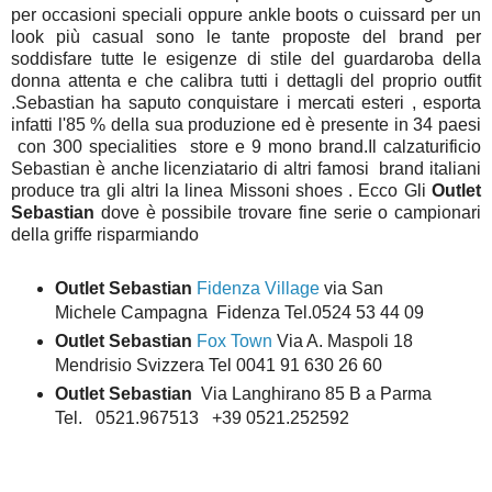
per occasioni speciali oppure ankle boots o cuissard per un
look più casual sono le tante proposte del brand per
soddisfare tutte le esigenze di stile del guardaroba della
donna attenta e che calibra tutti i dettagli del proprio outfit
.Sebastian ha saputo conquistare i mercati esteri , esporta
infatti l'85 % della sua produzione ed è presente in 34 paesi
con 300 specialities store e 9 mono brand.Il calzaturificio
Sebastian è anche licenziatario di altri famosi brand italiani
produce tra gli altri la linea Missoni shoes . Ecco Gli
Outlet
Sebastian
dove è possibile trovare fine serie o campionari
della griffe risparmiando
Outlet Sebastian
Fidenza Village
via San
Michele Campagna Fidenza
Tel.0524 53 44 09
Outlet Sebastian
Fox Town
Via A. Maspoli 18
Mendrisio Svizzera Tel 0041 91 630 26 60
Outlet Sebastian
Via Langhirano 85 B a Parma
Tel. 0521.967513 +39 0521.252592