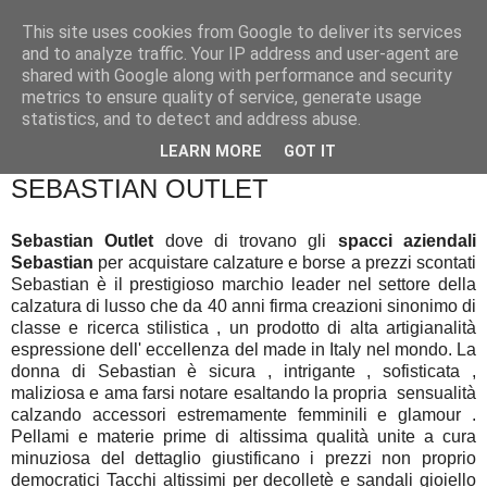
This site uses cookies from Google to deliver its services
and to analyze traffic. Your IP address and user-agent are
shared with Google along with performance and security
metrics to ensure quality of service, generate usage
statistics, and to detect and address abuse.
▼
LEARN MORE
GOT IT
SEBASTIAN OUTLET
Sebastian Outlet
dove di trovano gli
spacci aziendali
Sebastian
per acquistare calzature e borse a prezzi scontati
Sebastian è il prestigioso marchio leader nel settore della
calzatura di lusso che da 40 anni firma creazioni sinonimo di
classe e ricerca stilistica , un prodotto di alta artigianalità
espressione dell' eccellenza del made in Italy nel mondo. La
donna di Sebastian è sicura , intrigante , sofisticata ,
maliziosa e ama farsi notare esaltando la propria sensualità
calzando accessori estremamente femminili e glamour .
Pellami e materie prime di altissima qualità unite a cura
minuziosa del dettaglio giustificano i prezzi non proprio
democratici Tacchi altissimi per decolletè e sandali gioiello