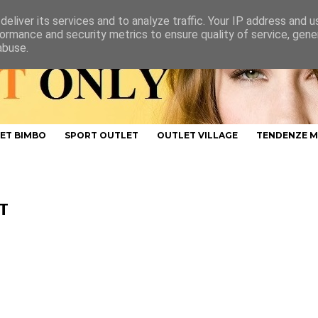
eliver its services and to analyze traffic. Your IP address and 
ormance and security metrics to ensure quality of service, gen
abuse.
ET BIMBO
SPORT OUTLET
OUTLET VILLAGE
TENDENZE 
T