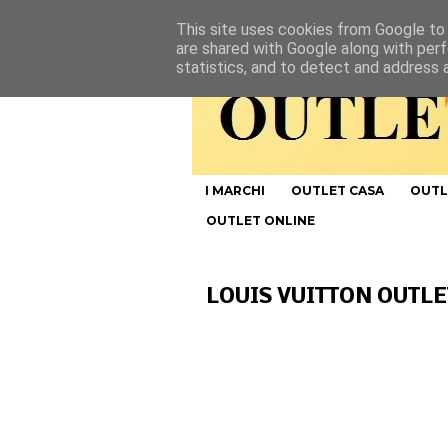
This site uses cookies from Google to d
are shared with Google along with perf
statistics, and to detect and address 
I MARCHI
OUTLET CASA
OUTL
OUTLET ONLINE
LOUIS VUITTON OUTLE