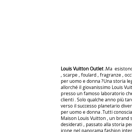
Louis Vuitton Outlet .
Ma esistono 
, scarpe , foulard , fragranze , occ
per uomo e donna ?Una storia legg
allorché il giovanissimo Louis Vu
presso un famoso laboratorio che 
clienti . Solo qualche anno più tar
verso il successo planetario dive
per uomo e donna .Tutti conoscia
Maison Louis Vuitton , un brand si
desiderati , passato alla storia pe
icone nel panorama fashion inte