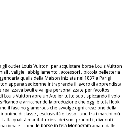
gli outlet Louis Vuitton
per acquistare borse Louis Vuitton
hiali , valigie , abbigliamento , accessori , piccola pelletteria
endaria quella della Maison iniziata nel 1837 a Parigi
itton appena sedicenne intraprende il lavoro di apprendista
realizzava bauli e valigie personalizzate per facoltosi
di Louis Vuitton apre un Atelier tutto suo , spiccando il volo
rsificando e arricchendo la produzione che oggi è total look
mo il fascino glamorous che avvolge ogni creazione della
nonimo di classe , esclusività e lusso , uno tra i marchi più
r l'alta qualità manifatturiera dei suoi prodotti , divenuti
rnazionale , come
le borse in tela Monogram
amate dalle