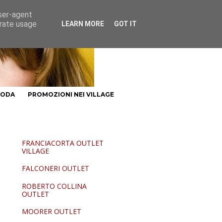
user-agent
erate usage
LEARN MORE
GOT IT
MODA
PROMOZIONI NEI VILLAGE
FRANCIACORTA OUTLET
VILLAGE
FALCONERI OUTLET
ROBERTO COLLINA
OUTLET
MOORER OUTLET