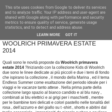
This site uses cookies from Google to deliver its services
and to analyze traffic. Your IP address and user-agent are
shared with Google along with performance and security
metrics to ensure quality of service, generate usage
statistics, and to detect and address abuse.
▼
LEARN MORE
GOT IT
WOOLRICH PRIMAVERA ESTATE
2014
Quali sono le novità proposte da
Woolrich primavera
estate 2014
?Iniziando con la collezione Kids di Woolrich
due sono le linee dedicate ai più piccoli e due i temi di fondo
che ispirano la collezione , il mondo della Marina , ed il tema
Endless Summer come esaltazione del periodo ideale per i
viaggi e le vacanze tanto attese . Nella prima parte della
collezione largo spazio al bianco candido e al blu navy ,
combinati ai blu elettrici e ai grigi per i maschietti , mentre
per le bambine toni delicati e colori pastello nelle tonalità del
rosa , dell'azzurro e del giallo su t -shirt , shorts e abitini dal