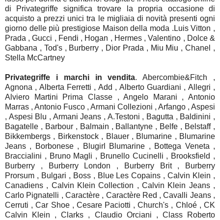
di Privategriffe significa trovare la propria occasione di
acquisto a prezzi unici tra le migliaia di novità presenti ogni
giorno delle più prestigiose Maison della moda .Luis Vitton ,
Prada , Gucci , Fendi , Hogan , Hermes , Valentino , Dolce &
Gabbana , Tod's , Burberry , Dior Prada , Miu Miu , Chanel ,
Stella McCartney
Privategriffe i marchi in vendita
. Abercombie&Fitch ,
Agnona , Alberta Ferretti , Add , Alberto Guardiani , Allegri ,
Alviero Martini Prima Classe , Angelo Marani , Antonio
Marras , Antonio Fusco , Armani Collezioni , Arfango , Aspesi
, Aspesi Blu , Armani Jeans , A.Testoni , Bagutta , Baldinini ,
Bagatelle , Barbour , Balmain , Ballantyne , Belfe , Belstaff ,
Bikkembergs , Birkenstock , Blauer , Blumarine , Blumarine
Jeans , Borbonese , Blugirl Blumarine , Bottega Veneta ,
Braccialini , Bruno Magli , Brunello Cucinelli , Brooksfield ,
Burberry , Burberry London , Burberry Brit , Burberry
Prorsum , Bulgari , Boss , Blue Les Copains , Calvin Klein ,
Canadiens , Calvin Klein Collection , Calvin Klein Jeans ,
Carlo Pignatelli , Caractère , Caractère Red , Cavalli Jeans ,
Cerruti , Car Shoe , Cesare Paciotti , Church's , Chloé , CK
Calvin Klein , Clarks , Claudio Orciani , Class Roberto