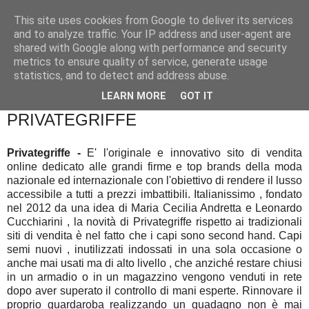
This site uses cookies from Google to deliver its services
and to analyze traffic. Your IP address and user-agent are
shared with Google along with performance and security
metrics to ensure quality of service, generate usage
statistics, and to detect and address abuse.
▼
LEARN MORE
GOT IT
PRIVATEGRIFFE
Privategriffe -
E' l'originale e innovativo sito di vendita
online dedicato alle grandi firme e top brands della moda
nazionale ed internazionale con l'obiettivo di rendere il lusso
accessibile a tutti a prezzi imbattibili. Italianissimo , fondato
nel 2012 da una idea di Maria Cecilia Andretta e Leonardo
Cucchiarini , la novità di Privategriffe rispetto ai tradizionali
siti di vendita è nel fatto che i capi sono second hand. Capi
semi nuovi , inutilizzati indossati in una sola occasione o
anche mai usati ma di alto livello , che anziché restare chiusi
in un armadio o in un magazzino vengono venduti in rete
dopo aver superato il controllo di mani esperte. Rinnovare il
proprio guardaroba realizzando un guadagno non è mai