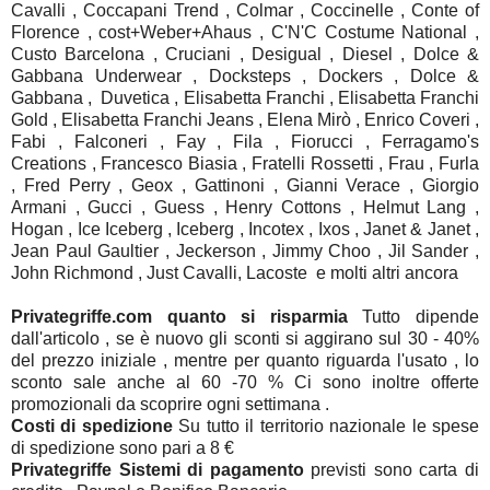
Cavalli , Coccapani Trend , Colmar , Coccinelle , Conte of
Florence , cost+Weber+Ahaus , C'N'C Costume National ,
Custo Barcelona , Cruciani , Desigual , Diesel , Dolce &
Gabbana Underwear , Docksteps , Dockers , Dolce &
Gabbana , Duvetica , Elisabetta Franchi , Elisabetta Franchi
Gold , Elisabetta Franchi Jeans , Elena Mirò , Enrico Coveri ,
Fabi , Falconeri , Fay , Fila , Fiorucci , Ferragamo's
Creations , Francesco Biasia , Fratelli Rossetti , Frau , Furla
, Fred Perry , Geox , Gattinoni , Gianni Verace , Giorgio
Armani , Gucci , Guess , Henry Cottons , Helmut Lang ,
Hogan , Ice Iceberg , Iceberg , Incotex , Ixos , Janet & Janet ,
Jean Paul Gaultier , Jeckerson , Jimmy Choo , Jil Sander ,
John Richmond , Just Cavalli, Lacoste e molti altri ancora
Privategriffe.com quanto si risparmia
Tutto dipende
dall'articolo , se è nuovo gli sconti si aggirano sul 30 - 40%
del prezzo iniziale , mentre per quanto riguarda l'usato , lo
sconto sale anche al 60 -70 % Ci sono inoltre offerte
promozionali da scoprire ogni settimana .
Costi di spedizione
Su tutto il territorio nazionale le spese
di spedizione sono pari a 8 €
Privategriffe Sistemi di pagamento
previsti sono carta di