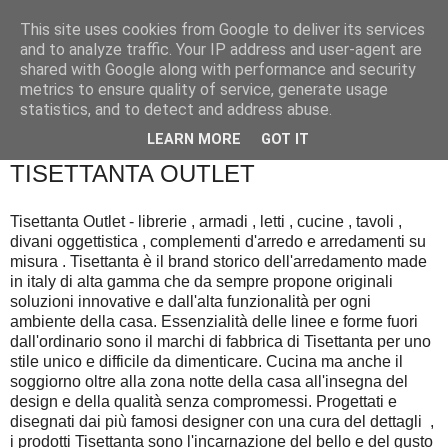
This site uses cookies from Google to deliver its services
and to analyze traffic. Your IP address and user-agent are
shared with Google along with performance and security
metrics to ensure quality of service, generate usage
statistics, and to detect and address abuse.
▼
LEARN MORE
GOT IT
TISETTANTA OUTLET
Tisettanta Outlet - librerie , armadi , letti , cucine , tavoli ,
divani oggettistica , complementi d'arredo e arredamenti su
misura . Tisettanta è il brand storico dell'arredamento made
in italy di alta gamma che da sempre propone originali
soluzioni innovative e dall'alta funzionalità per ogni
ambiente della casa. Essenzialità delle linee e forme fuori
dall'ordinario sono il marchi di fabbrica di Tisettanta per uno
stile unico e difficile da dimenticare. Cucina ma anche il
soggiorno oltre alla zona notte della casa all'insegna del
design e della qualità senza compromessi. Progettati e
disegnati dai più famosi designer con una cura del dettagli ,
i prodotti Tisettanta sono l'incarnazione del bello e del gusto