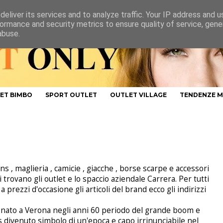
eliver its services and to analyze traffic. Your IP address and 
ormance and security metrics to ensure quality of service, gen
abuse.
ET BIMBO
SPORT OUTLET
OUTLET VILLAGE
TENDENZE 
s , maglieria , camicie , giacche , borse scarpe e accessori
ovano gli outlet e lo spaccio aziendale Carrera. Per tutti
prezzi d'occasione gli articoli del brand ecco gli indirizzi
o nato a Verona negli anni 60 periodo del grande boom e
ns divenuto simbolo di un'epoca e capo irrinunciabile nel