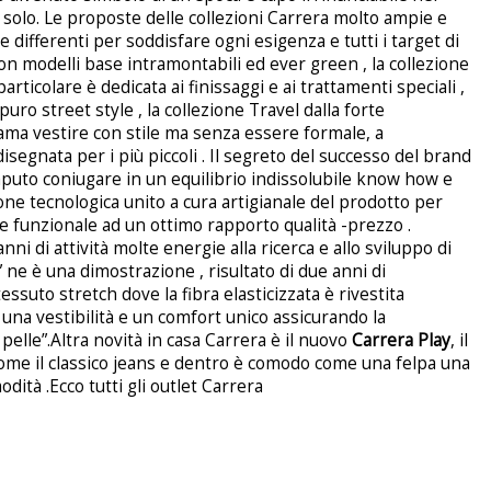
solo. Le proposte delle collezioni Carrera molto ampie e
e differenti per soddisfare ogni esigenza e tutti i target di
con modelli base intramontabili ed ever green , la collezione
articolare è dedicata ai finissaggi e ai trattamenti speciali ,
 puro street style , la collezione Travel dalla forte
ama vestire con stile ma senza essere formale, a
disegnata per i più piccoli . Il segreto del successo del brand
saputo coniugare in un equilibrio indissolubile know how e
one tecnologica unito a cura artigianale del prodotto per
e funzionale ad un ottimo rapporto qualità -prezzo .
ni di attività molte energie alla ricerca e allo sviluppo di
” ne è una dimostrazione , risultato di due anni di
suto stretch dove la fibra elasticizzata è rivestita
na vestibilità e un comfort unico assicurando la
pelle”.Altra novità in casa Carrera è il nuovo
Carrera Play
, il
ome il classico jeans e dentro è comodo come una felpa una
dità .Ecco tutti gli outlet Carrera