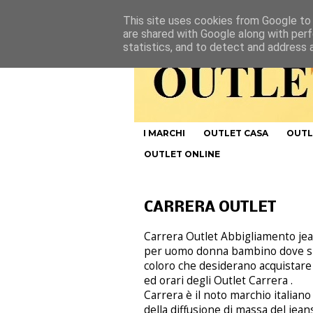
This site uses cookies from Google to d
are shared with Google along with perf
statistics, and to detect and address 
I MARCHI
OUTLET CASA
OUTL
OUTLET ONLINE
CARRERA OUTLET
Carrera Outlet Abbigliamento jean
per uomo donna bambino dove si tr
coloro che desiderano acquistare a 
ed orari degli Outlet Carrera .
Carrera è il noto marchio italian
della diffusione di massa del jea