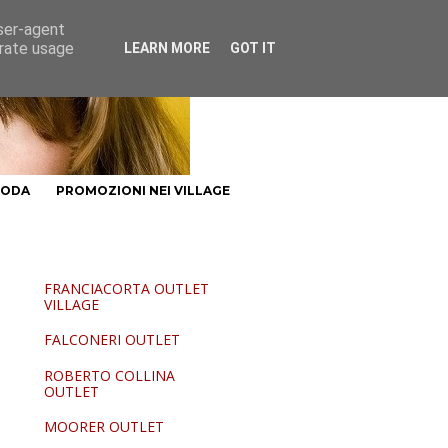
user-agent
erate usage
LEARN MORE
GOT IT
MODA
PROMOZIONI NEI VILLAGE
FRANCIACORTA OUTLET
VILLAGE
FALCONERI OUTLET
ROBERTO COLLINA
OUTLET
MOORER OUTLET