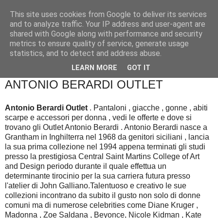
This site uses cookies from Google to deliver its services
and to analyze traffic. Your IP address and user-agent are
shared with Google along with performance and security
metrics to ensure quality of service, generate usage
statistics, and to detect and address abuse.
▼
LEARN MORE
GOT IT
ANTONIO BERARDI OUTLET
Antonio Berardi Outlet
. Pantaloni , giacche , gonne , abiti
scarpe e accessori per donna , vedi le offerte e dove si
trovano gli Outlet Antonio Berardi . Antonio Berardi nasce a
Grantham in Inghilterra nel 1968 da genitori siciliani , lancia
la sua prima collezione nel 1994 appena terminati gli studi
presso la prestigiosa Central Saint Martins College of Art
and Design periodo durante il quale effettua un
determinante tirocinio per la sua carriera futura presso
l'atelier di John Galliano.Talentuoso e creativo le sue
collezioni incontrano da subito il gusto non solo di donne
comuni ma di numerose celebrities come Diane Kruger ,
Madonna , Zoe Saldana , Beyonce, Nicole Kidman , Kate