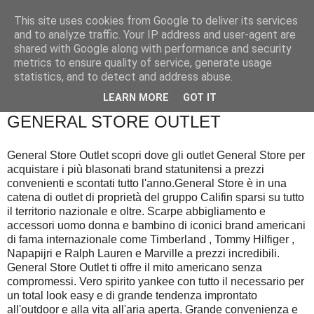
This site uses cookies from Google to deliver its services
and to analyze traffic. Your IP address and user-agent are
shared with Google along with performance and security
metrics to ensure quality of service, generate usage
statistics, and to detect and address abuse.
▼
LEARN MORE
GOT IT
GENERAL STORE OUTLET
General Store Outlet scopri dove gli outlet General Store per
acquistare i più blasonati brand statunitensi a prezzi
convenienti e scontati tutto l'anno.General Store è in una
catena di outlet di proprietà del gruppo Califin sparsi su tutto
il territorio nazionale e oltre. Scarpe abbigliamento e
accessori uomo donna e bambino di iconici brand americani
di fama internazionale come Timberland , Tommy Hilfiger ,
Napapijri e Ralph Lauren e Marville a prezzi incredibili.
General Store Outlet ti offre il mito americano senza
compromessi. Vero spirito yankee con tutto il necessario per
un total look easy e di grande tendenza improntato
all'outdoor e alla vita all'aria aperta. Grande convenienza e